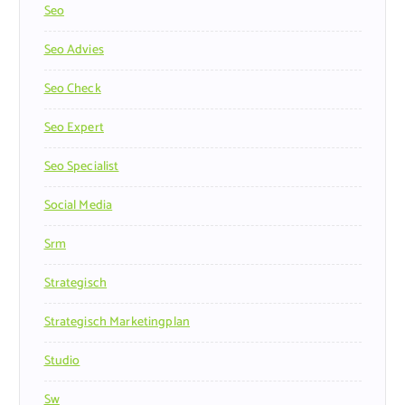
Seo
Seo Advies
Seo Check
Seo Expert
Seo Specialist
Social Media
Srm
Strategisch
Strategisch Marketingplan
Studio
Sw