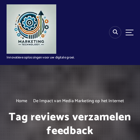
G
a
n
a
a
r
d
e
i
Innovatieve oplossingen voor uw digitale groei.
n
h
o
u
d
Home
De Impact van Media Marketing op het Internet
Tag reviews verzamelen
feedback