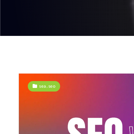
,
sea
seo