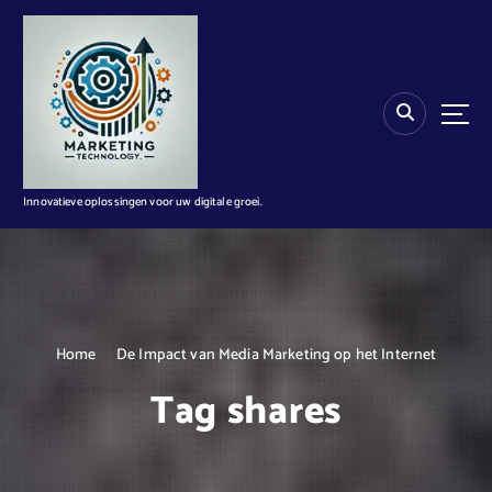
G
a
n
a
a
r
d
e
i
Innovatieve oplossingen voor uw digitale groei.
n
h
o
u
d
Home
De Impact van Media Marketing op het Internet
Tag shares