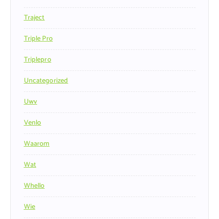
Traject
Triple Pro
Triplepro
Uncategorized
Uwv
Venlo
Waarom
Wat
Whello
Wie