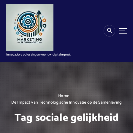
G
a
n
a
a
r
d
e
i
Innovatieve oplossingen voor uw digitale groei.
n
h
o
u
d
Home
De Impact van Technologische Innovatie op de Samenleving
Tag sociale gelijkheid