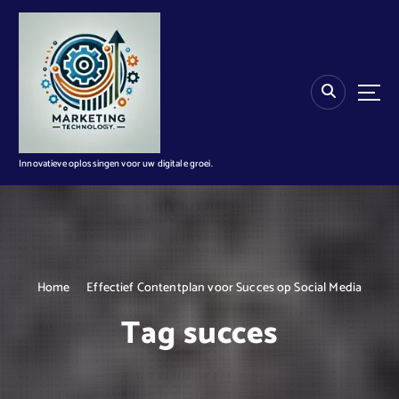
G
a
n
a
a
r
d
e
i
Innovatieve oplossingen voor uw digitale groei.
n
h
o
u
d
Home
Effectief Contentplan voor Succes op Social Media
Tag succes