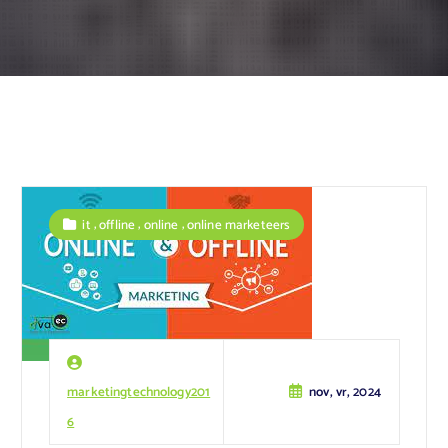
,
,
,
it
offline
online
online marketeers
marketingtechnology201
nov, vr, 2024
6