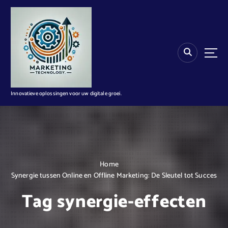
G
a
n
a
a
r
d
e
i
Innovatieve oplossingen voor uw digitale groei.
n
h
o
u
d
Home
Synergie tussen Online en Offline Marketing: De Sleutel tot Succes
Tag synergie-effecten