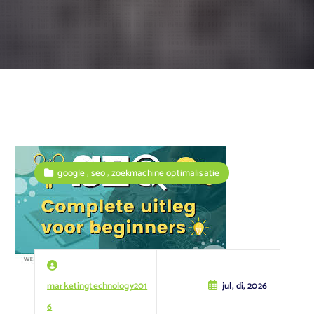
,
,
google
seo
zoekmachine optimalisatie
marketingtechnology201
jul, di, 2026
6