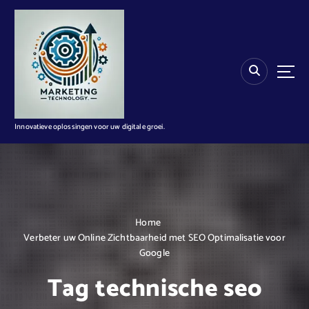
G
a
n
a
a
r
d
e
i
Innovatieve oplossingen voor uw digitale groei.
n
h
o
u
d
Home
Verbeter uw Online Zichtbaarheid met SEO Optimalisatie voor
Google
Tag technische seo