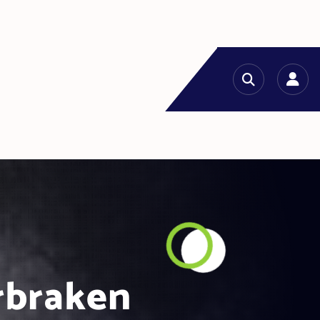
g
rbraken