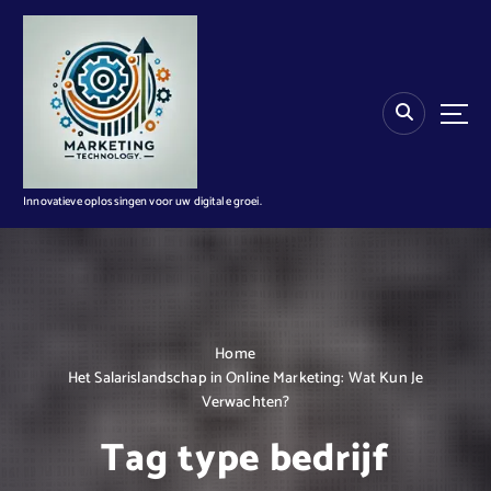
G
a
n
a
a
r
d
e
i
Innovatieve oplossingen voor uw digitale groei.
n
h
o
u
d
Home
Het Salarislandschap in Online Marketing: Wat Kun Je
Verwachten?
Tag type bedrijf