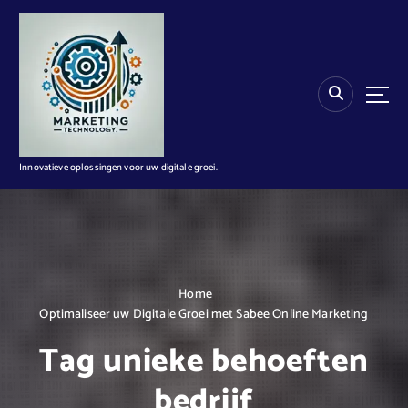
G
a
n
a
a
r
d
e
i
Innovatieve oplossingen voor uw digitale groei.
n
h
o
u
d
Home
Optimaliseer uw Digitale Groei met Sabee Online Marketing
Tag unieke behoeften
bedrijf