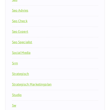
Seo
Seo Advies
Seo Check
Seo Expert
Seo Specialist
Social Media
Srm
Strategisch
Strategisch Marketingplan
Studio
Sw