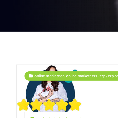
,
,
,
online marketeer
online marketeers
zzp
zzp o