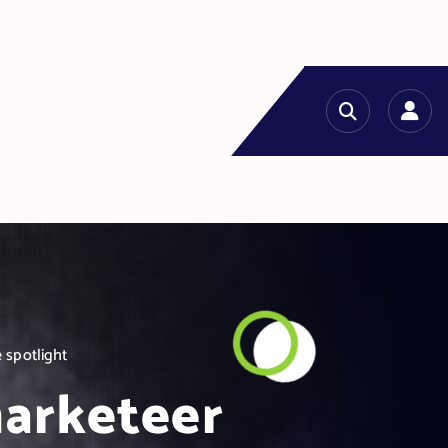
 spotlight
marketeer