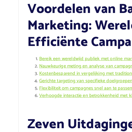
Voordelen van Ba
Marketing: Werel
Efficiënte Camp
Bereik een wereldwijd publiek met online mar
Nauwkeurige meting en analyse van campagn
Kostenbesparend in vergelijking met traditi
Gerichte targeting van specifieke doelgroepen
Flexibiliteit om campagnes snel aan te passen
Verhoogde interactie en betrokkenheid met kl
Zeven Uitdaginge