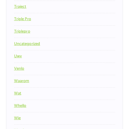
Traject
Triple Pro
Triplepro
Uncategorized
Uwv
Venlo
Waarom
Wat
Whello
Wie