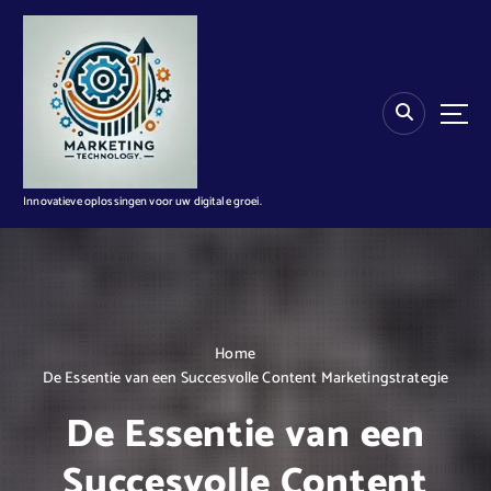
G
a
n
a
a
r
d
e
i
Innovatieve oplossingen voor uw digitale groei.
n
h
o
u
d
Home
De Essentie van een Succesvolle Content Marketingstrategie
De Essentie van een
Succesvolle Content