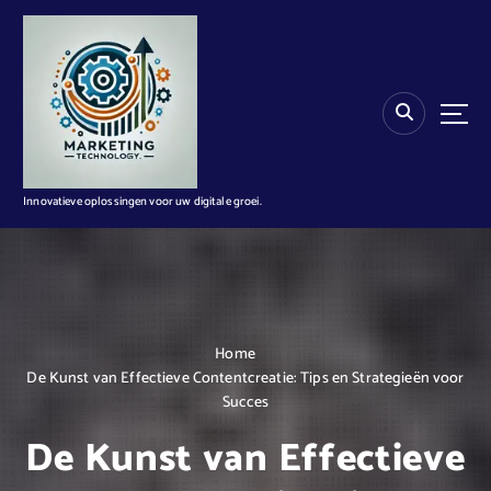
G
a
n
a
a
r
d
e
i
Innovatieve oplossingen voor uw digitale groei.
n
h
o
u
d
Home
De Kunst van Effectieve Contentcreatie: Tips en Strategieën voor
Succes
De Kunst van Effectieve