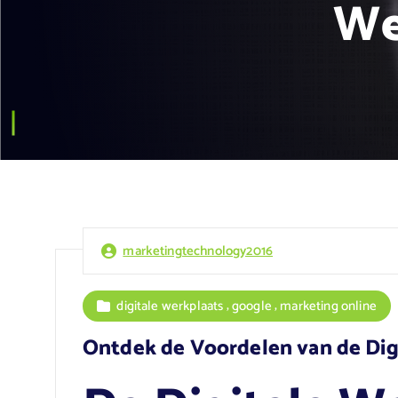
We
marketingtechnology2016
,
,
digitale werkplaats
google
marketing online
Ontdek de Voordelen van de Dig