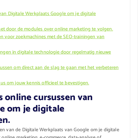
van Digitale Werkplaats Google om je digitale
rnet door de modules over online marketing te volgen.
ren voor zoekmachines met de SEO-trainingen van
ingen in digitale technologie door regelmatig nieuwe
rsussen om direct aan de slag te gaan met het verbeteren
sus om jouw kennis officieel te bevestigen.
s online cursussen van
e om je digitale
en.
en van de Digitale Werkplaats van Google om je digitale
er online marketing, e-commerce, data-analyse of