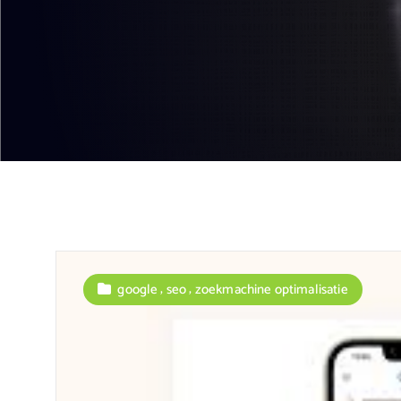
,
,
google
seo
zoekmachine optimalisatie