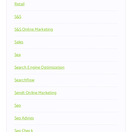
Retail
S&s
S&s Online Marketing
Sales
Sea
Search Engine Optimization
Searchflow
Sendt Online Marketing
Seo
Seo Advies
Seo Check