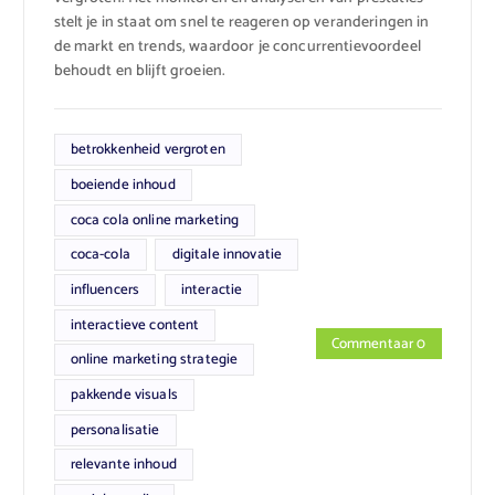
stelt je in staat om snel te reageren op veranderingen in
de markt en trends, waardoor je concurrentievoordeel
behoudt en blijft groeien.
betrokkenheid vergroten
boeiende inhoud
coca cola online marketing
coca-cola
digitale innovatie
influencers
interactie
interactieve content
Commentaar 0
online marketing strategie
pakkende visuals
personalisatie
relevante inhoud