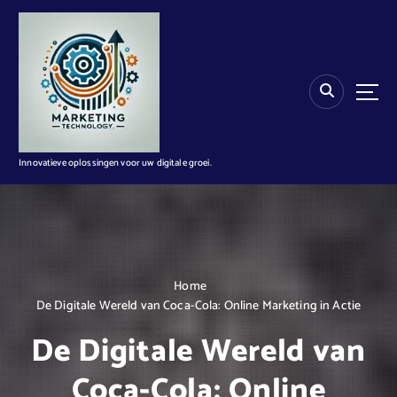
G
a
n
a
a
r
d
e
i
Innovatieve oplossingen voor uw digitale groei.
n
h
o
u
d
Home
De Digitale Wereld van Coca-Cola: Online Marketing in Actie
De Digitale Wereld van
Coca-Cola: Online