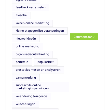
feedback verzamelen
filosofie
kaizen online marketing
kleine stapsgewijze veranderingen
Commentaar 0
nieuwe ideeën
online marketing
organisatieontwikkeling
perfectie
populariteit
prestaties meten en analyseren
samenwerking
succesvolle online
marketinginspanningen
verandering ten goede
verbeteringen