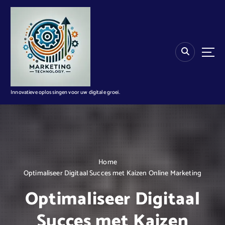
G
a
n
a
a
r
d
e
i
Innovatieve oplossingen voor uw digitale groei.
n
h
o
u
d
Home
Optimaliseer Digitaal Succes met Kaizen Online Marketing
Optimaliseer Digitaal
Succes met Kaizen