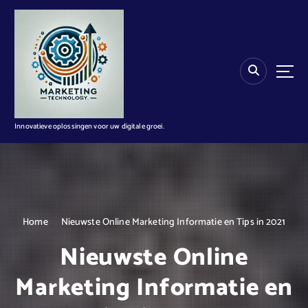
G
a
n
a
a
r
d
e
i
Innovatieve oplossingen voor uw digitale groei.
n
h
o
u
d
Home
Nieuwste Online Marketing Informatie en Tips in 2021
Nieuwste Online
Marketing Informatie en