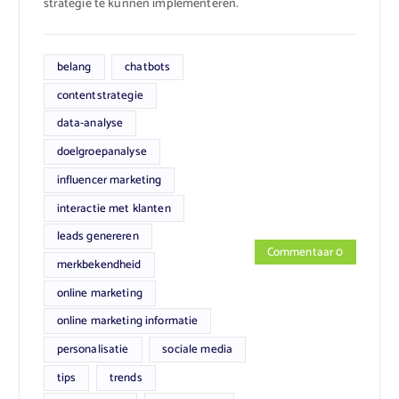
strategie te kunnen implementeren.
belang
chatbots
contentstrategie
data-analyse
doelgroepanalyse
influencer marketing
interactie met klanten
leads genereren
Commentaar 0
merkbekendheid
online marketing
online marketing informatie
personalisatie
sociale media
tips
trends