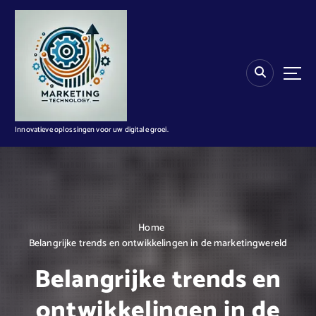
G
a
n
a
a
r
d
e
i
Innovatieve oplossingen voor uw digitale groei.
n
h
o
u
d
Home
Belangrijke trends en ontwikkelingen in de marketingwereld
Belangrijke trends en
ontwikkelingen in de