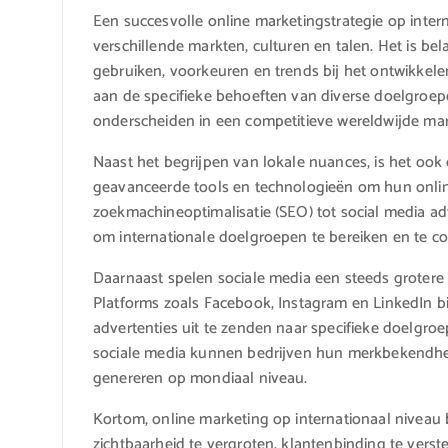
Een succesvolle online marketingstrategie op inter
verschillende markten, culturen en talen. Het is be
gebruiken, voorkeuren en trends bij het ontwikkel
aan de specifieke behoeften van diverse doelgroep
onderscheiden in een competitieve wereldwijde mar
Naast het begrijpen van lokale nuances, is het ook
geavanceerde tools en technologieën om hun onlin
zoekmachineoptimalisatie (SEO) tot social media adv
om internationale doelgroepen te bereiken en te co
Daarnaast spelen sociale media een steeds grotere r
Platforms zoals Facebook, Instagram en LinkedIn b
advertenties uit te zenden naar specifieke doelgro
sociale media kunnen bedrijven hun merkbekendhe
genereren op mondiaal niveau.
Kortom, online marketing op internationaal niveau
zichtbaarheid te vergroten, klantenbinding te vers