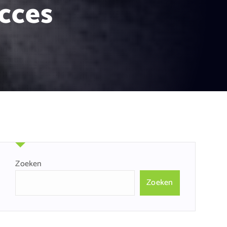
cces
Zoeken
Zoeken