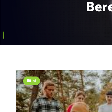
Ber
nl