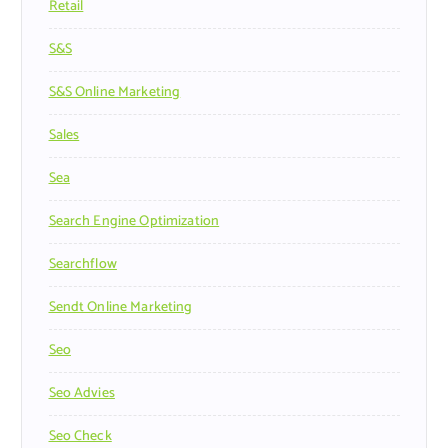
Retail
S&s
S&s Online Marketing
Sales
Sea
Search Engine Optimization
Searchflow
Sendt Online Marketing
Seo
Seo Advies
Seo Check