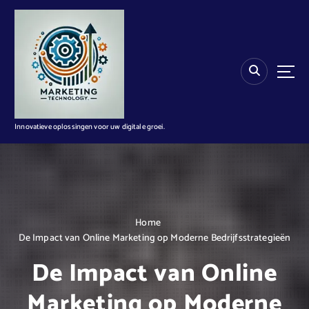
G
a
n
a
a
r
d
e
i
Innovatieve oplossingen voor uw digitale groei.
n
h
o
u
d
Home
De Impact van Online Marketing op Moderne Bedrijfsstrategieën
De Impact van Online
Marketing op Moderne