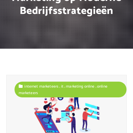
Bedrijfsstrategieën
,
,
,
internet marketeers
it
marketing online
online
marketeers