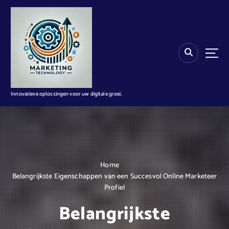
G
a
n
a
a
r
d
e
i
Innovatieve oplossingen voor uw digitale groei.
n
h
o
u
d
Home
Belangrijkste Eigenschappen van een Succesvol Online Marketeer
Profiel
Belangrijkste