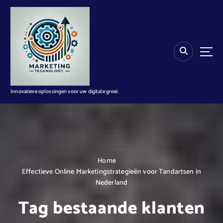
G
a
n
a
a
r
d
e
i
Innovatieve oplossingen voor uw digitale groei.
n
h
o
u
d
Home
Effectieve Online Marketingstrategieën voor Tandartsen in
Nederland
Tag bestaande klanten