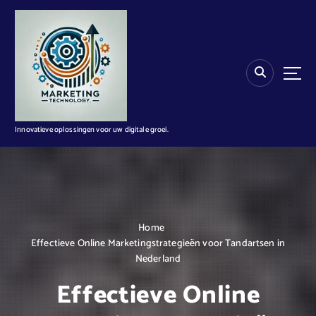
G
a
n
a
a
r
d
e
i
Innovatieve oplossingen voor uw digitale groei.
n
h
o
u
d
Home
Effectieve Online Marketingstrategieën voor Tandartsen in
Nederland
Effectieve Online