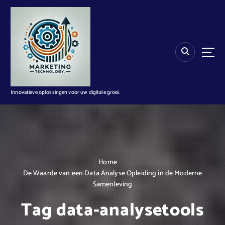
G
a
n
a
a
r
d
e
i
Innovatieve oplossingen voor uw digitale groei.
n
h
o
u
d
Home
De Waarde van een Data Analyse Opleiding in de Moderne
Samenleving
Tag data-analysetools