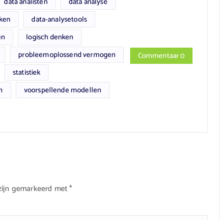
data analisten
data analyse
eken
data-analysetools
en
logisch denken
probleemoplossend vermogen
Commentaar 0
statistiek
n
voorspellende modellen
 zijn gemarkeerd met
*