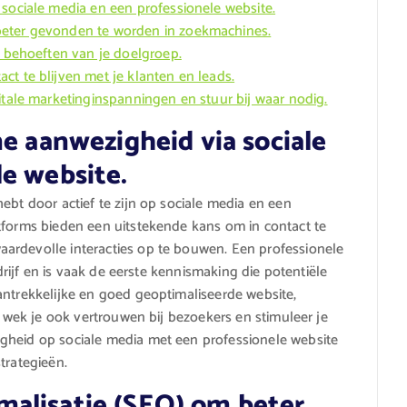
 sociale media en een professionele website.
beter gevonden te worden in zoekmachines.
e behoeften van je doelgroep.
t te blijven met je klanten en leads.
itale marketinginspanningen en stuur bij waar nodig.
ne aanwezigheid via sociale
e website.
ebt door actief te zijn op sociale media en een
tforms bieden een uitstekende kans om in contact te
ardevolle interacties op te bouwen. Een professionele
edrijf en is vaak de eerste kennismaking die potentiële
antrekkelijke en goed geoptimaliseerde website,
r wek je ook vertrouwen bij bezoekers en stimuleer je
gheid op sociale media met een professionele website
trategieën.
alisatie (SEO) om beter