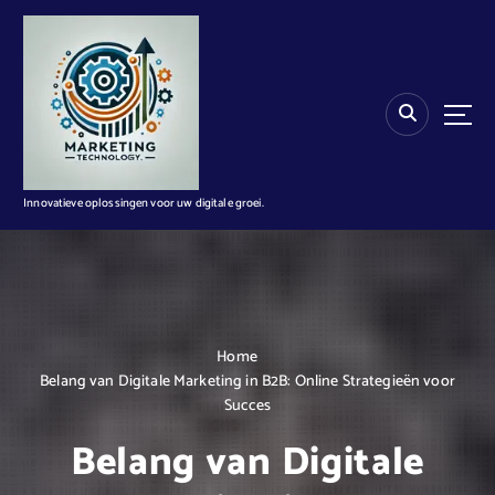
G
a
n
a
a
r
d
e
i
Innovatieve oplossingen voor uw digitale groei.
n
h
o
u
d
Home
Belang van Digitale Marketing in B2B: Online Strategieën voor
Succes
Belang van Digitale