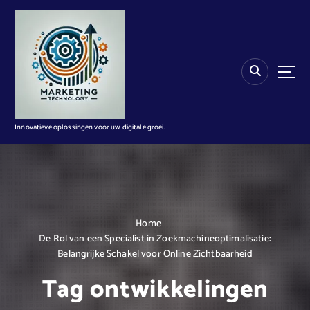
G
a
n
a
a
r
d
e
i
Innovatieve oplossingen voor uw digitale groei.
n
h
o
u
d
Home
De Rol van een Specialist in Zoekmachineoptimalisatie:
Belangrijke Schakel voor Online Zichtbaarheid
Tag ontwikkelingen