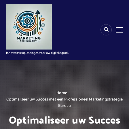
G
a
n
a
a
r
d
e
i
Innovatieve oplossingen voor uw digitale groei.
n
h
o
u
d
Home
Optimaliseer uw Succes met een Professioneel Marketingstrategie
Bureau
Optimaliseer uw Succes