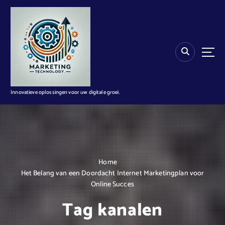
G
a
n
a
a
r
d
e
i
Innovatieve oplossingen voor uw digitale groei.
n
h
o
u
d
Home
Het Belang van een Doordacht Internet Marketingplan voor
Online Succes
Tag kanalen