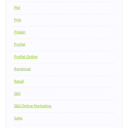
Pixl
Prijs
Prijzen
Profiel
Profiel Online
Randstad
Retail
S&s
S&s Online Marketing
Sales