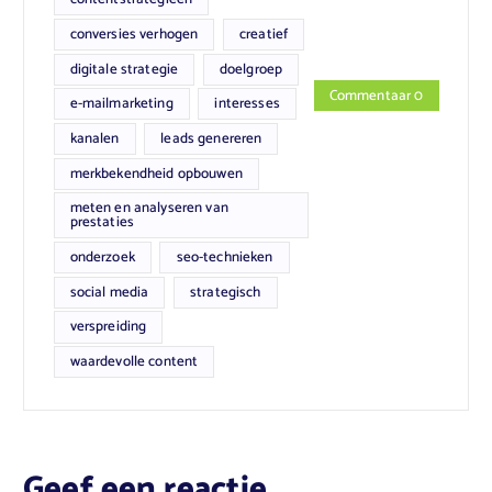
conversies verhogen
creatief
digitale strategie
doelgroep
Commentaar 0
e-mailmarketing
interesses
kanalen
leads genereren
merkbekendheid opbouwen
meten en analyseren van
prestaties
onderzoek
seo-technieken
social media
strategisch
verspreiding
waardevolle content
Geef een reactie