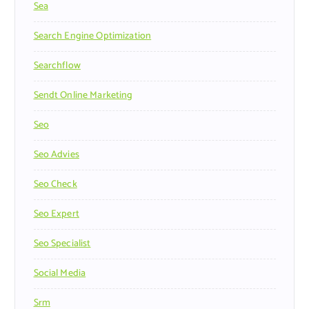
Sea
Search Engine Optimization
Searchflow
Sendt Online Marketing
Seo
Seo Advies
Seo Check
Seo Expert
Seo Specialist
Social Media
Srm