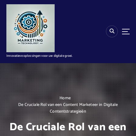
G
a
n
a
a
r
d
e
i
Innovatieve oplossingen voor uw digitale groei.
n
h
o
u
d
Home
De Cruciale Rol van een Content Marketeer in Digitale
Contentstrategieën
De Cruciale Rol van een