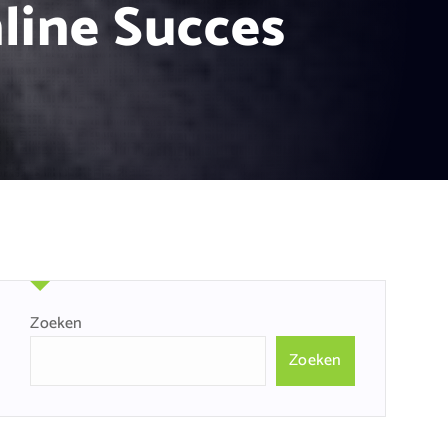
line Succes
Zoeken
Zoeken