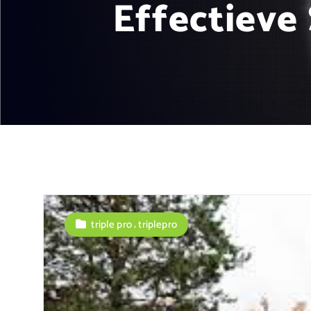
Effectieve
,
triple pro
triplepro