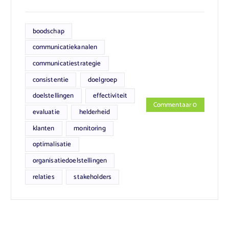
boodschap
communicatiekanalen
communicatiestrategie
consistentie
doelgroep
doelstellingen
effectiviteit
Commentaar 0
evaluatie
helderheid
klanten
monitoring
optimalisatie
organisatiedoelstellingen
relaties
stakeholders