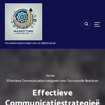
G
a
n
a
a
r
d
e
i
Innovatieve oplossingen voor uw digitale groei.
n
h
o
u
d
Home
Effectieve Communicatiestrategieën voor Succesvolle Bedrijven
Effectieve
Communicatiestrategieë