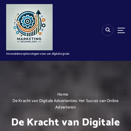
G
a
n
a
a
r
d
e
i
Innovatieve oplossingen voor uw digitale groei.
n
h
o
u
d
Home
De Kracht van Digitale Advertenties: Het Succes van Online
Adverteren
De Kracht van Digitale