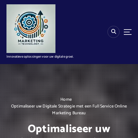
G
a
n
a
a
r
d
e
i
Innovatieve oplossingen voor uw digitale groei.
n
h
o
u
d
Home
Optimaliseer uw Digitale Strategie met een Full Service Online
Marketing Bureau
Optimaliseer uw