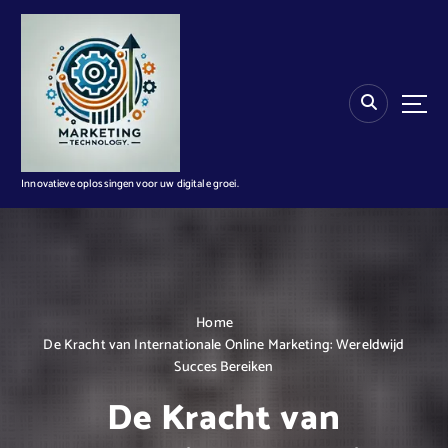
G
a
n
a
a
r
d
e
i
Innovatieve oplossingen voor uw digitale groei.
n
h
o
u
d
Home
De Kracht van Internationale Online Marketing: Wereldwijd
Succes Bereiken
De Kracht van