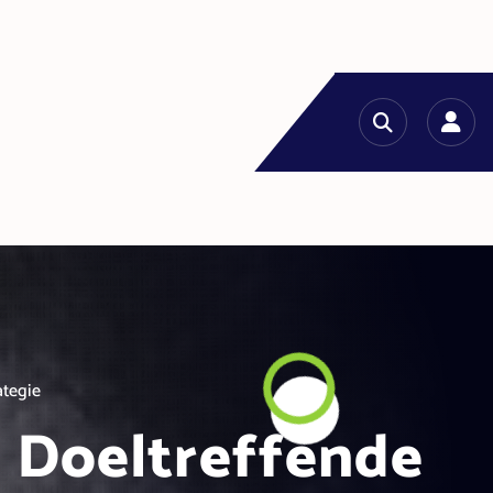
ategie
n Doeltreffende