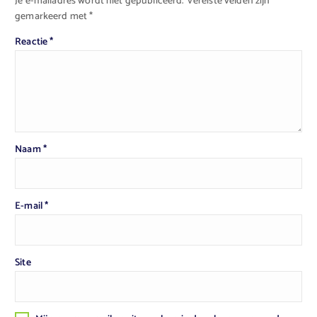
Je e-mailadres wordt niet gepubliceerd.
Vereiste velden zijn
gemarkeerd met
*
Reactie
*
Naam
*
E-mail
*
Site