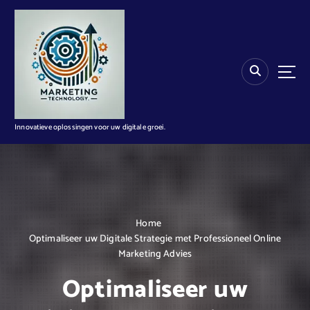
G
a
n
a
a
r
d
e
i
Innovatieve oplossingen voor uw digitale groei.
n
h
o
u
d
Home
Optimaliseer uw Digitale Strategie met Professioneel Online
Marketing Advies
Optimaliseer uw