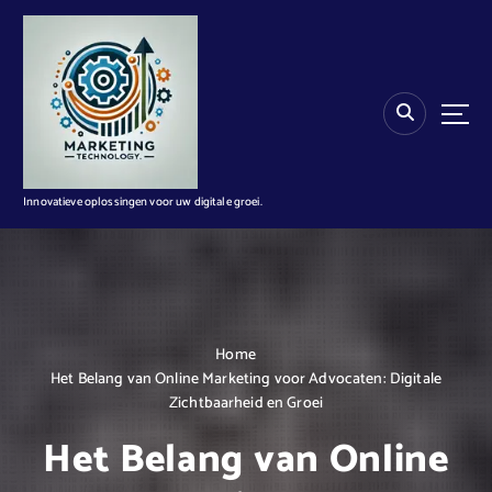
G
a
n
a
a
r
d
e
i
Innovatieve oplossingen voor uw digitale groei.
n
h
o
u
d
Home
Het Belang van Online Marketing voor Advocaten: Digitale
Zichtbaarheid en Groei
Het Belang van Online