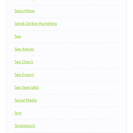
Searchflow
Sendt Online Marketing
Seo
Seo Advies
Seo Check
Seo Expert
Seo Specialist
Social Media
Srm
Strategisch