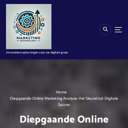
G
a
n
a
a
r
d
e
i
Innovatieve oplossingen voor uw digitale groei.
n
h
o
u
d
Home
Diepgaande Online Marketing Analyse: Het Sleutel tot Digitale
Succes
Diepgaande Online