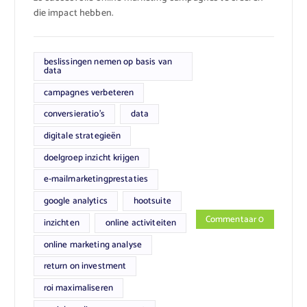
die impact hebben.
beslissingen nemen op basis van
data
campagnes verbeteren
conversieratio's
data
digitale strategieën
doelgroep inzicht krijgen
e-mailmarketingprestaties
google analytics
hootsuite
Commentaar 0
inzichten
online activiteiten
online marketing analyse
return on investment
roi maximaliseren