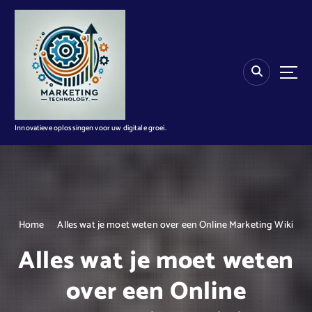
G
a
n
a
a
r
d
e
i
Innovatieve oplossingen voor uw digitale groei.
n
h
o
u
d
Home
Alles wat je moet weten over een Online Marketing Wiki
Alles wat je moet weten
over een Online