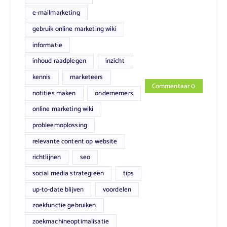
e-mailmarketing
gebruik online marketing wiki
informatie
inhoud raadplegen
inzicht
kennis
marketeers
Commentaar 0
notities maken
ondernemers
online marketing wiki
probleemoplossing
relevante content op website
richtlijnen
seo
social media strategieën
tips
up-to-date blijven
voordelen
zoekfunctie gebruiken
zoekmachineoptimalisatie