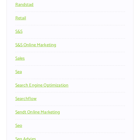
Randstad
Retail
S&s
S&s Online Marketing
Sales
Sea
Search Engine Optimization
Searchflow
Sendt Online Marketing
Seo
Seo Advies