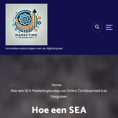
G
a
n
a
a
r
d
e
i
Innovatieve oplossingen voor uw digitale groei.
n
h
o
u
d
Home
Hoe een SEA Marketingbureau uw Online Zichtbaarheid kan
Vergroten
Hoe een SEA