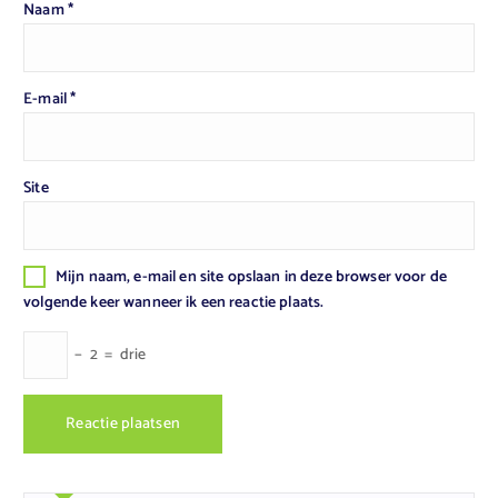
Naam
*
E-mail
*
Site
Mijn naam, e-mail en site opslaan in deze browser voor de
volgende keer wanneer ik een reactie plaats.
−
2
=
drie