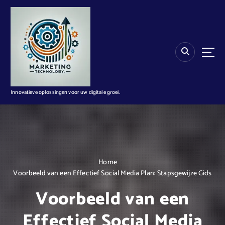
G
a
n
a
a
r
d
e
i
Innovatieve oplossingen voor uw digitale groei.
n
h
o
u
d
Home
Voorbeeld van een Effectief Social Media Plan: Stapsgewijze Gids
Voorbeeld van een
Effectief Social Media