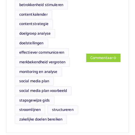
betrokkenheid stimuleren
contentkalender
contentstrategie
doelgroep analyse
doelstellingen
effectiever communiceren
Commentaar 0
merkbekendheid vergroten
monitoring en analyse
social media plan
social media plan voorbeeld
stapsgewijze gids
stroomlijnen
structureren
zakelijke doelen bereiken