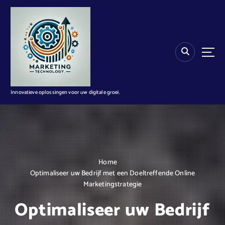
G
a
n
a
a
r
d
e
i
Innovatieve oplossingen voor uw digitale groei.
n
h
o
u
d
Home
Optimaliseer uw Bedrijf met een Doeltreffende Online
Marketingstrategie
Optimaliseer uw Bedrijf