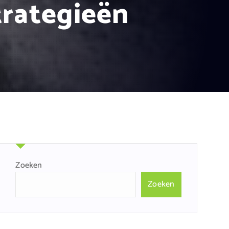
trategieën
Zoeken
Zoeken