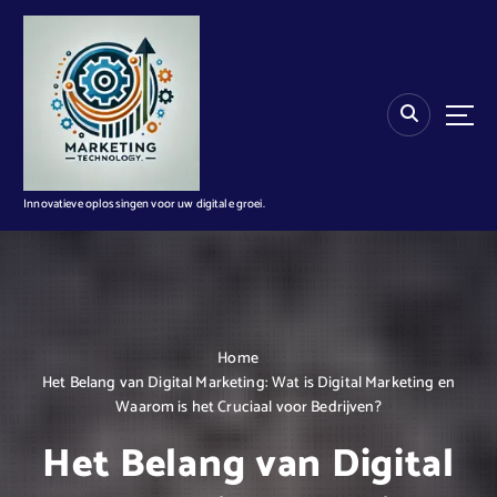
G
a
n
a
a
r
d
e
i
Innovatieve oplossingen voor uw digitale groei.
n
h
o
u
d
Home
Het Belang van Digital Marketing: Wat is Digital Marketing en
Waarom is het Cruciaal voor Bedrijven?
Het Belang van Digital