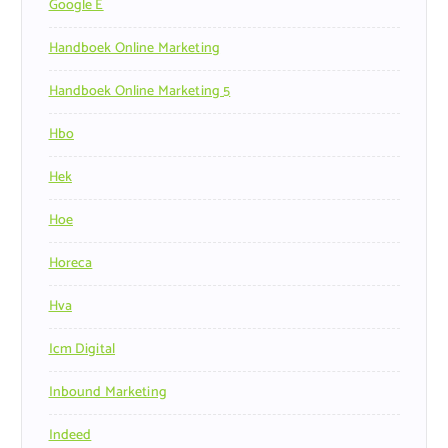
Google E
Handboek Online Marketing
Handboek Online Marketing 5
Hbo
Hek
Hoe
Horeca
Hva
Icm Digital
Inbound Marketing
Indeed