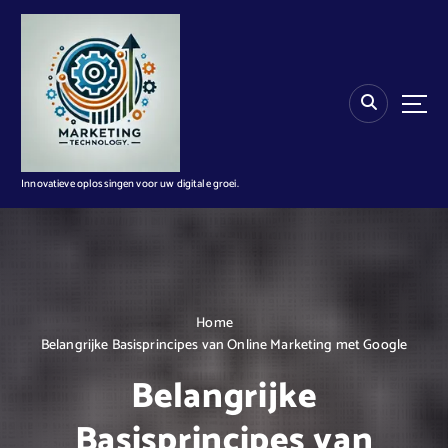
G
a
n
a
a
r
d
e
i
Innovatieve oplossingen voor uw digitale groei.
n
h
o
u
d
Home
Belangrijke Basisprincipes van Online Marketing met Google
Belangrijke
Basisprincipes van