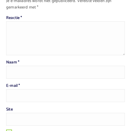
Je e-mailadres wordt niet gepubliceerd.
Vereiste velden zijn
gemarkeerd met
*
Reactie
*
Naam
*
E-mail
*
Site