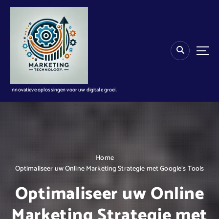
G
a
n
a
a
r
d
e
i
Innovatieve oplossingen voor uw digitale groei.
n
h
o
u
d
Home
Optimaliseer uw Online Marketing Strategie met Google’s Tools
Optimaliseer uw Online
Marketing Strategie met