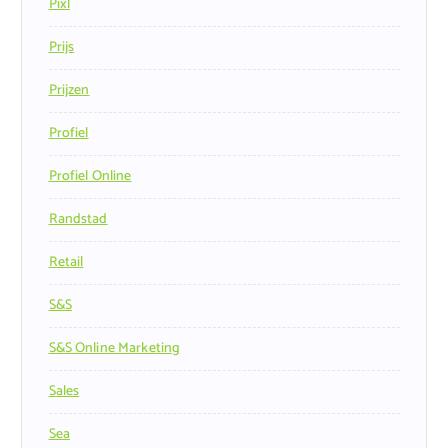
Pixl
Prijs
Prijzen
Profiel
Profiel Online
Randstad
Retail
S&s
S&s Online Marketing
Sales
Sea